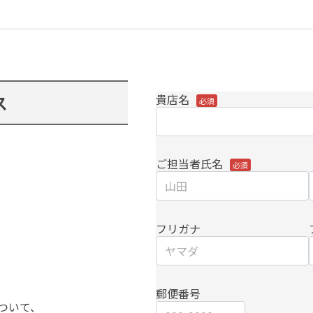
ス
貴店名
ご担当者氏名
フリガナ
郵便番号
ついて、